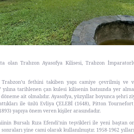
a olan Trabzon Ayasofya Kilisesi, Trabzon İmparator
 Trabzon’u fethini takiben yapı camiye çevrilmiş ve va
 yılına tarihlenen çan kulesi kilisenin batısında yer alm
ir döneme ait olmalıdır. Ayasofya, yüzyıllar boyunca şehri 
attıkları ile ünlü Evliya ÇELEBİ (1648), Pitton Tournefor
1893) yapıya önem veren kişiler arasındadır.
in Bursalı Rıza Efendi’nin teşvikleri ile yeni baştan on
ha sonraları yine cami olarak kullanılmıştır. 1958-1962 yıll