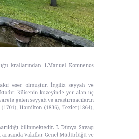
luğu krallarından 1.Manuel Komnenos
kıf eser olmuştur. İngiliz seyyah ve
aktadır. Kilisenin kuzeyinde yer alan üç
ziyarete gelen seyyah ve araştırmacıların
t (1701), Hamilton (1836), Texier(1864),
arıldığı bilinmektedir. I. Dünya Savaşı
arı arasında Vakıflar Genel Müdürlüğü ve