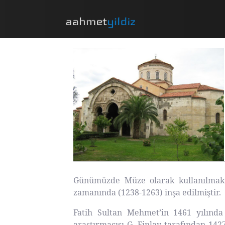
Günümüzde Müze olarak kullanılmakt
zamanında (1238-1263) inşa edilmiştir.
Fatih Sultan Mehmet’in 1461 yılında
araştırmacısı G. Finlay tarafından 1427