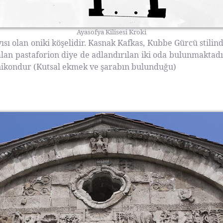
Ayasofya Kilisesi Kroki
ısı olan oniki köşelidir. Kasnak Kafkas, Kubbe Gürcü stilind
alan pastaforion diye de adlandırılan iki oda bulunmaktadı
konikondur (Kutsal ekmek ve şarabın bulunduğu)