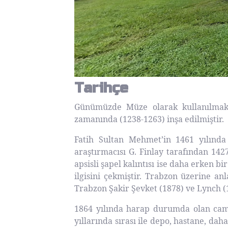
Tarihçe
Günümüzde Müze olarak kullanılmakt
zamanında (1238-1263) inşa edilmiştir.
Fatih Sultan Mehmet’in 1461 yılında
araştırmacısı G. Finlay tarafından 1427
apsisli şapel kalıntısı ise daha erken b
ilgisini çekmiştir. Trabzon üzerine anl
Trabzon Şakir Şevket (1878) ve Lynch (
1864 yılında harap durumda olan camiin
yıllarında sırası ile depo, hastane, da