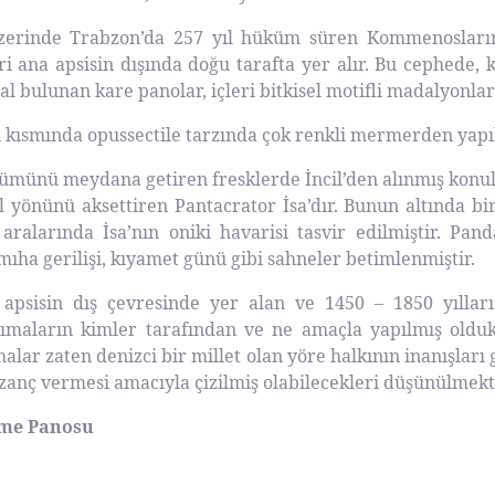
üzerinde Trabzon’da 257 yıl hüküm süren Kommenosların 
i ana apsisin dışında doğu tarafta yer alır. Bu cephede, ke
al bulunan kare panolar, içleri bitkisel motifli madalyonla
n kısmında opussectile tarzında çok renkli mermerden yapı
ümünü meydana getiren fresklerde İncil’den alınmış konula
l yönünü aksettiren Pantacrator İsa’dır. Bunun altında bir
ralarında İsa’nın oniki havarisi tasvir edilmiştir. Pan
mıha gerilişi, kıyamet günü gibi sahneler betimlenmiştir.
apsisin dış çevresinde yer alan ve 1450 – 1850 yılları
ımaların kimler tarafından ve ne amaçla yapılmış oldukl
malar zaten denizci bir millet olan yöre halkının inanışlar
azanç vermesi amacıyla çizilmiş olabilecekleri düşünülmekt
rme Panosu