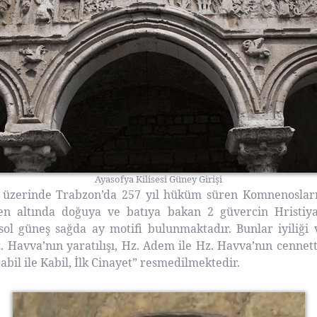
Ayasofya Kilisesi Güney Girişi
ı üzerinde Trabzon’da 257 yıl hüküm süren Komnenosların
en altında doğuya ve batıya bakan 2 güvercin Hristiya
sol güneş sağda ay motifi bulunmaktadır. Bunlar iyiliğ
. Havva’nın yaratılışı, Hz. Adem ile Hz. Havva’nın cennett
bil ile Kabil, İlk Cinayet” resmedilmektedir.