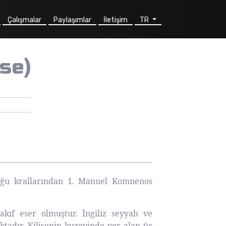
Çalışmalar
Paylaşımlar
İletişim
TR
se)
uğu krallarından 1. Manuel Komnenos
kıf eser olmuştur. İngiliz seyyah ve
aktadır. Kilisenin kuzeyinde yer alan üç