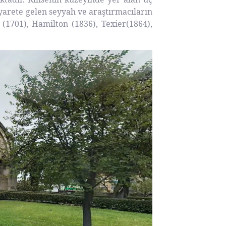
ziyarete gelen seyyah ve araştırmacıların
t (1701), Hamilton (1836), Texier(1864),