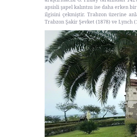
apsisli şapel kalıntısı ise daha erken b
ilgisini çekmiştir. Trabzon üzerine anl
Trabzon Şakir Şevket (1878) ve Lynch (