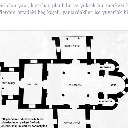
eği olan yapı, kare-haç planlıdır ve yüksek bir merkezi 
flerden ortadaki beş köşeli, yanlardakiler ise yuvarlak b