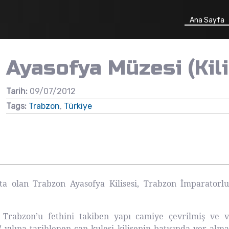
Ana Sayfa
Ayasofya Müzesi (Kili
Tarih:
09/07/2012
Tags:
Trabzon
,
Türkiye
a olan Trabzon Ayasofya Kilisesi, Trabzon İmparatorl
 Trabzon’u fethini takiben yapı camiye çevrilmiş ve va
 yılına tarihlenen çan kulesi kilisenin batısında yer alm