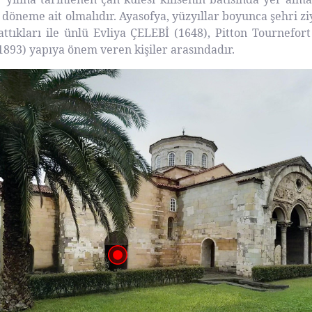
ir döneme ait olmalıdır. Ayasofya, yüzyıllar boyunca şehri 
attıkları ile ünlü Evliya ÇELEBİ (1648), Pitton Tournefor
1893) yapıya önem veren kişiler arasındadır.