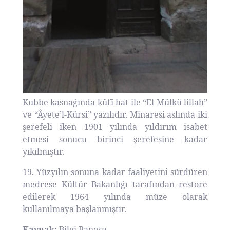
Kubbe kasnağında kûfî hat ile “El Mülkü lillah”
ve “Âyete’l-Kürsi” yazılıdır. Minaresi aslında iki
şerefeli iken 1901 yılında yıldırım isabet
etmesi sonucu birinci şerefesine kadar
yıkılmıştır.
19. Yüzyılın sonuna kadar faaliyetini sürdüren
medrese Kültür Bakanlığı tarafından restore
edilerek 1964 yılında müze olarak
kullanılmaya başlanmıştır.
Kaynak:
Bilgi Panosu