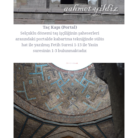
Taç Kapı (Portal)
Selçuklu dönemi taş işçiliğinin şaheserleri
arasındaki portalde kabartma tekniğinde sülüs
hat ile yazılmış Fetih Suresi 1-13 ile Yasin
suresinin 1-3 bulunmaktadır.