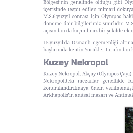
Bölgesi’nin genelinde olduğu gibi Ol
içerisinde tespit edilen mimari dokuya 
M.S.6.yüzyıl sonrası için Olympos hak
döneme dair bilgilerimiz sınırlıdır. M.
açısından da kaçınılmaz bir şekilde ek
15.yüzyıl’da Osmanlı egemenliği altına
başlarında kentin Yörükler tarafından k
Kuzey Nekropol
Kuzey Nekropol, Akçay (Olympos Çayı) il
Nekropoldeki mezarlar genellikle b
konumlandırılmaya önem verilmemişti
Arkhepolis’in anıtsal mezarı ve Antima