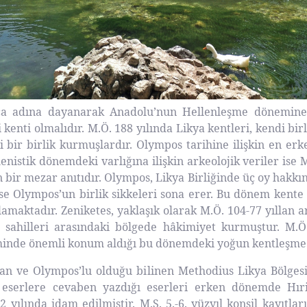
ca adına dayanarak Anadolu’nun Hellenleşme dönemine ra
 kenti olmalıdır. M.Ö. 188 yılında Likya kentleri, kendi bi
ir birlik kurmuşlardır. Olympos tarihine ilişkin en erken 
nistik dönemdeki varlığına ilişkin arkeolojik veriler ise M
 bir mezar anıtıdır. Olympos, Likya Birliğinde üç oy hakkına
ise Olympos’un birlik sikkeleri sona erer. Bu dönem kente
amaktadır. Zeniketes, yaklaşık olarak M.Ö. 104-77 yıllan 
tı sahilleri arasındaki bölgede hâkimiyet kurmuştur. M.
inde önemli konum aldığı bu dönemdeki yoğun kentleşme faa
kan ve Olympos’lu olduğu bilinen Methodius Likya Bölgesi
lan eserlere cevaben yazdığı eserleri erken dönemde Hır
2 yılında idam edilmiştir. M.S. 5.-6. yüzyıl konsil kayıtla