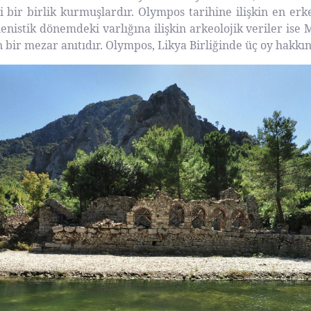
ir birlik kurmuşlardır. Olympos tarihine ilişkin en erken 
nistik dönemdeki varlığına ilişkin arkeolojik veriler ise M
 bir mezar anıtıdır. Olympos, Likya Birliğinde üç oy hakkın