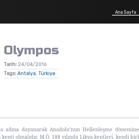
Ana Sayfa
Olympos
Tarih:
24/04/2016
Tags:
Antalya
,
Türkiye
ca adına dayanarak Anadolu’nun Hellenleşme dönemine ra
 kenti olmalıdır. M.Ö. 188 yılında Likya kentleri, kendi bi