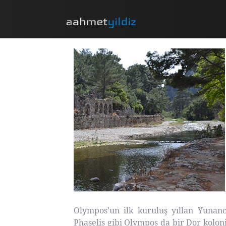
Olympos’un ilk kuruluş yıllan Yunan
Phaselis gibi Olympos da bir Dor koloni