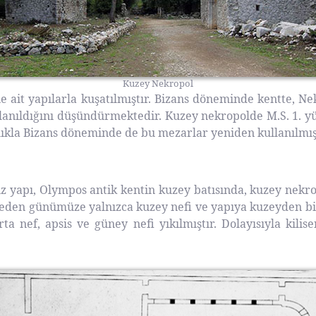
Kuzey Nekropol
e ait yapılarla kuşatılmıştır. Bizans döneminde kentte, Ne
nıldığını düşündürmektedir. Kuzey nekropolde M.S. 1. yü
ılıkla Bizans döneminde de bu mezarlar yeniden kullanılmış
ız yapı, Olympos antik kentin kuzey batısında, kuzey nekro
seden günümüze yalnızca kuzey nefi ve yapıya kuzeyden biti
ta nef, apsis ve güney nefi yıkılmıştır. Dolayısıyla kilis