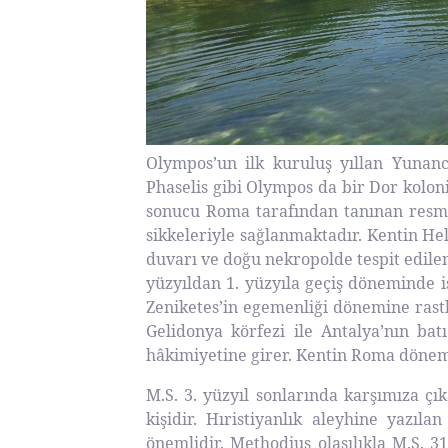
Olympos’un ilk kuruluş yıllan Yunan
Phaselis gibi Olympos da bir Dor koloni
sonucu Roma tarafından tanınan resmi b
sikkeleriyle sağlanmaktadır. Kentin Hele
duvarı ve doğu nekropolde tespit edilen
yüzyıldan 1. yüzyıla geçiş döneminde 
Zeniketes’in egemenliği dönemine rastl
Gelidonya körfezi ile Antalya’nın ba
hâkimiyetine girer. Kentin Roma dönem
M.S. 3. yüzyıl sonlarında karşımıza çı
kişidir. Hıristiyanlık aleyhine yazı
önemlidir. Methodius olasılıkla M.S. 31