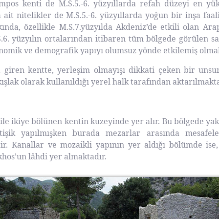
ympos kenti de M.S.5.-6. yüzyıllarda refah düzeyi en yü
ait nitelikler de M.S.5.-6. yüzyıllarda yoğun bir inşa faal
kında, özellikle M.S.7.yüzyılda Akdeniz’de etkili olan Ar
S.6. yüzyılın ortalarından itibaren tüm bölgede görülen s
onomik ve demografik yapıyı olumsuz yönde etkilemiş olmal
 giren kentte, yerleşim olmayışı dikkati çeken bir unsurd
ışlak olarak kullanıldığı yerel halk tarafından aktarılmakta
e ikiye bölünen kentin kuzeyinde yer alır. Bu bölgede yak
itişik yapılmışken burada mezarlar arasında mesafele
r. Kanallar ve mozaikli yapının yer aldığı bölümde ise
khos’un lâhdi yer almaktadır.