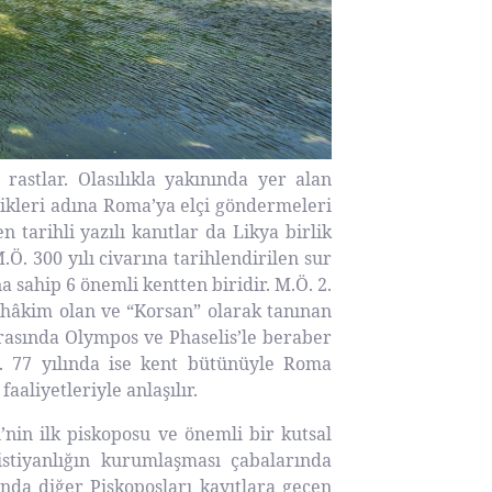
stlar. Olasılıkla yakınında yer alan
rlikleri adına Roma’ya elçi göndermeleri
tarihli yazılı kanıtlar da Likya birlik
.Ö. 300 yılı civarına tarihlendirilen sur
 sahip 6 önemli kentten biridir. M.Ö. 2.
 hâkim olan ve “Korsan” olarak tanınan
arasında Olympos ve Phaselis’le beraber
Ö. 77 yılında ise kent bütünüyle Roma
liyetleriyle anlaşılır.
’nin ilk piskoposu ve önemli bir kutsal
istiyanlığın kurumlaşması çabalarında
rında diğer Piskoposları kayıtlara geçen