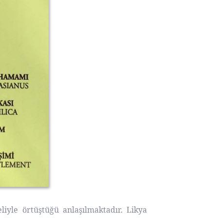
liyle örtüştüğü anlaşılmaktadır. Likya