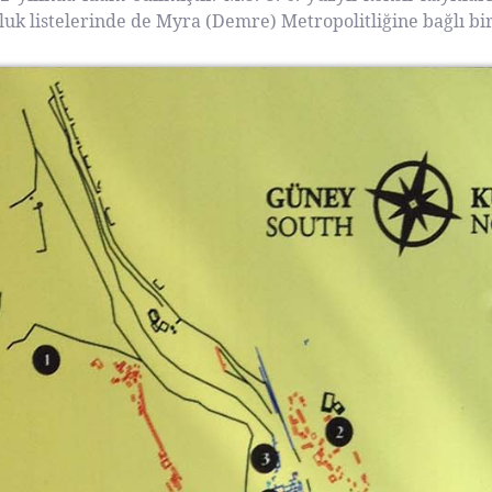
sluk listelerinde de Myra (Demre) Metropolitliğine bağlı bir