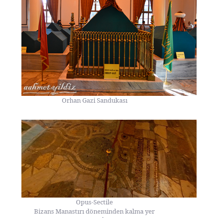
Orhan Gazi Sandukası
Opus-Sectile
Bizans Manastırı döneminden kalma yer