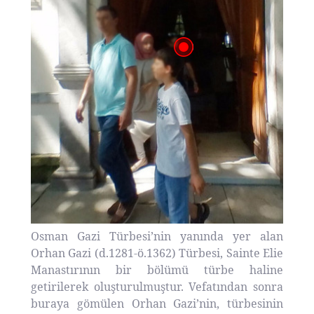
Osman Gazi Türbesi’nin yanında yer alan
Orhan Gazi (d.1281-ö.1362) Türbesi, Sainte Elie
Manastırının bir bölümü türbe haline
getirilerek oluşturulmuştur. Vefatından sonra
buraya gömülen Orhan Gazi’nin, türbesinin