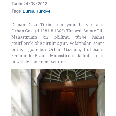
Tarih:
24/09/2012
Tags:
Bursa
,
Türkiye
Osman Gazi Türbesi’nin yanında yer alan
Orhan Gazi (d.1281-ö.1362) Türbesi, Sainte Elie
Manastırının bir bölümü türbe haline
getirilerek oluşturulmuştur. Vefatından sonra
buraya gömülen Orhan Gazi’nin, türbesinin
zemininde Bizans Manastırının kalıntısı olan
mozaikler halen mevcuttur.