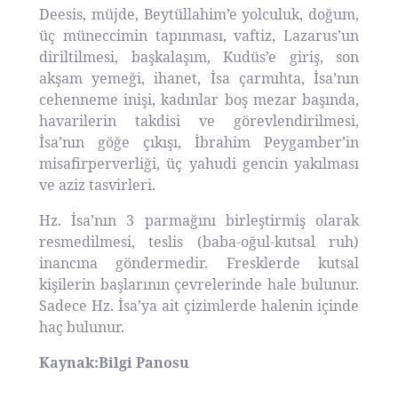
Deesis, müjde, Beytüllahim’e yolculuk, doğum,
üç müneccimin tapınması, vaftiz, Lazarus’un
diriltilmesi, başkalaşım, Kudüs’e giriş, son
akşam yemeği, ihanet, İsa çarmıhta, İsa’nın
cehenneme inişi, kadınlar boş mezar başında,
havarilerin takdisi ve görevlendirilmesi,
İsa’nın göğe çıkışı, İbrahim Peygamber’in
misafirperverliği, üç yahudi gencin yakılması
ve aziz tasvirleri.
Hz. İsa’nın 3 parmağını birleştirmiş olarak
resmedilmesi, teslis (baba-oğul-kutsal ruh)
inancına göndermedir. Fresklerde kutsal
kişilerin başlarının çevrelerinde hale bulunur.
Sadece Hz. İsa’ya ait çizimlerde halenin içinde
haç bulunur.
Kaynak:Bilgi Panosu