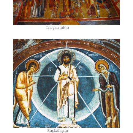
İsa çarmıhta
Başkalaşım