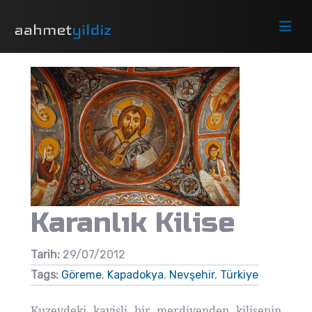
Karanlık Kilise
Tarih:
29/07/2012
Tags:
Göreme
,
Kapadokya
,
Nevşehir
,
Türkiye
Kuzeydeki kavisli bir merdivenden kilisenin